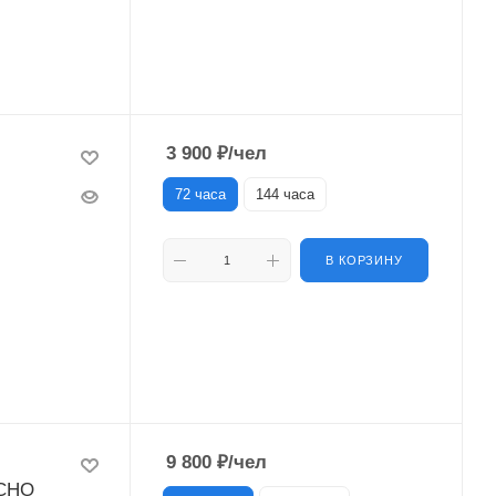
3 900
₽
/чел
72 часа
144 часа
В КОРЗИНУ
9 800
₽
/чел
ОСНО