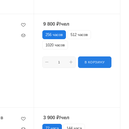
9 800
₽
/чел
256 часов
512 часов
1020 часов
В КОРЗИНУ
 в
3 900
₽
/чел
72 часа
144 часа