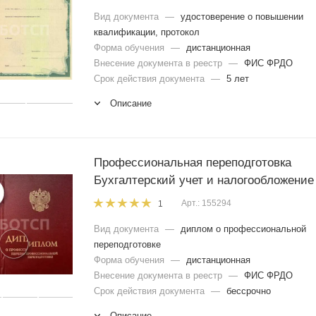
Вид документа
—
удостоверение о повышении
квалификации, протокол
Форма обучения
—
дистанционная
Внесение документа в реестр
—
ФИС ФРДО
Срок действия документа
—
5 лет
Описание
Профессиональная переподготовка
Бухгалтерский учет и налогообложение
Арт.: 155294
1
Вид документа
—
диплом о профессиональной
переподготовке
Форма обучения
—
дистанционная
Внесение документа в реестр
—
ФИС ФРДО
Срок действия документа
—
бессрочно
Описание