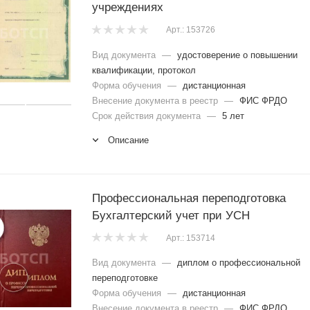
учреждениях
Арт.: 153726
Вид документа
—
удостоверение о повышении
квалификации, протокол
Форма обучения
—
дистанционная
Внесение документа в реестр
—
ФИС ФРДО
Срок действия документа
—
5 лет
Описание
Профессиональная переподготовка
Бухгалтерский учет при УСН
Арт.: 153714
Вид документа
—
диплом о профессиональной
переподготовке
Форма обучения
—
дистанционная
Внесение документа в реестр
—
ФИС ФРДО