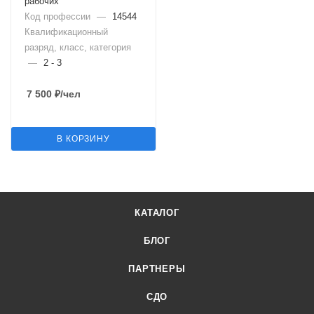
рабочих
Код профессии
—
14544
Квалификационный
разряд, класс, категория
—
2 - 3
7 500
₽
/чел
В КОРЗИНУ
КАТАЛОГ
БЛОГ
ПАРТНЕРЫ
СДО