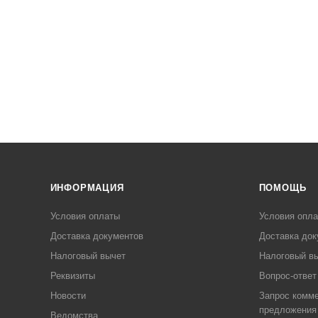
ИНФОРМАЦИЯ
ПОМОЩЬ
Условия оплаты
Условия опл
Доставка документов
Доставка док
Налоговый вычет
Налоговый в
Реквизиты
Вопрос-ответ
Новости
Запрос комме
предложения
Ведомства