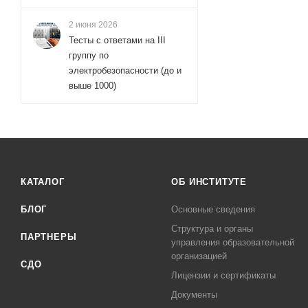
2 июня 2026
Тесты с ответами на III
группу по
электробезопасности (до и
выше 1000)
КАТАЛОГ
ОБ ИНСТИТУТЕ
БЛОГ
Основные сведения
Структура и органы
ПАРТНЕРЫ
управления образовательной
организацией
СДО
Лицензии и сертификаты
Документы