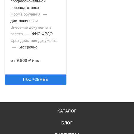
профессиональной
переподготовке
Форма обучения
—
дистанционная
Внесение документа в
реестр
—
ФИС ФРДО
Срок действия документа
—
бессрочно
от
9 800 ₽
/чел
ПОДРОБНЕЕ
КАТАЛОГ
БЛОГ