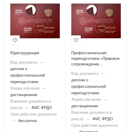
Юриспруденция
Профессиональная
переподготовка «Правовое
Вид документа
—
сопровождение
диплом о
социального обеспечения
Вид документа
—
профессиональной
граждан РФ»
диплом о
переподготовке
профессиональной
Форма обучения
—
переподготовке
дистанционная
Форма обучения
—
Внесение документа в
дистанционная
реестр
—
ФИС ФРДО
Внесение документа в
Срок действия документа
реестр
—
ФИС ФРДО
—
бессрочно
Срок действия документа
—
бессрочно