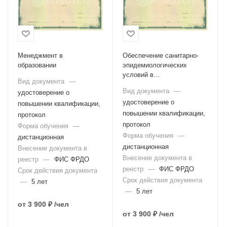
Менеджмент в
Обеспечение санитарно-
образовании
эпидемиологических
условий в
Вид документа
—
образовательной
Вид документа
—
удостоверение о
организации
удостоверение о
повышении квалификации,
повышении квалификации,
протокол
протокол
Форма обучения
—
Форма обучения
—
дистанционная
дистанционная
Внесение документа в
Внесение документа в
реестр
—
ФИС ФРДО
реестр
—
ФИС ФРДО
Срок действия документа
Срок действия документа
—
5 лет
—
5 лет
от
3 900 ₽
/чел
от
3 900 ₽
/чел