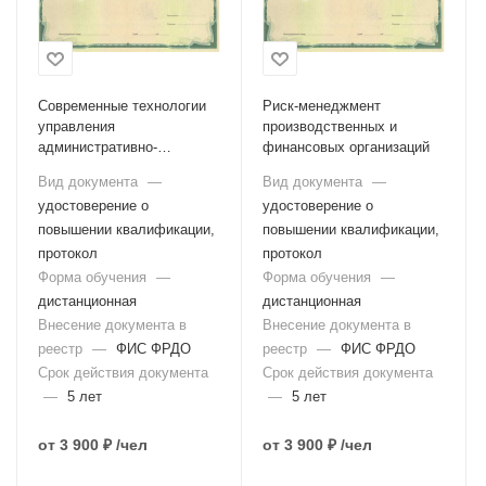
Современные технологии
Риск-менеджмент
управления
производственных и
административно-
финансовых организаций
хозяйственной
Вид документа
—
Вид документа
—
деятельностью
удостоверение о
удостоверение о
повышении квалификации,
повышении квалификации,
протокол
протокол
Форма обучения
—
Форма обучения
—
дистанционная
дистанционная
Внесение документа в
Внесение документа в
реестр
—
ФИС ФРДО
реестр
—
ФИС ФРДО
Срок действия документа
Срок действия документа
—
5 лет
—
5 лет
от
3 900 ₽
/чел
от
3 900 ₽
/чел