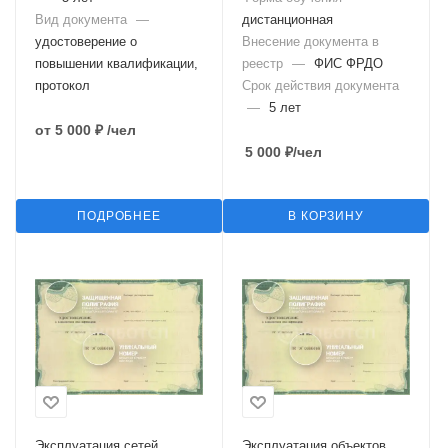
Вид документа
—
дистанционная
удостоверение о
Внесение документа в
повышении квалификации,
реестр
—
ФИС ФРДО
протокол
Срок действия документа
—
5 лет
от
5 000 ₽
/чел
5 000
₽
/чел
ПОДРОБНЕЕ
В КОРЗИНУ
Эксплуатация сетей
Эксплуатация объектов,