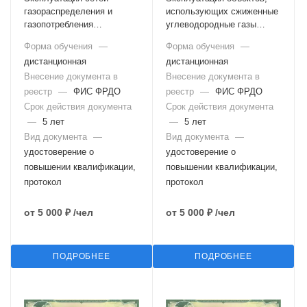
газораспределения и
использующих сжиженные
газопотребления
углеводородные газы
газотурбинных и
(Б.7.4)
Форма обучения
—
Форма обучения
—
парогазовых установок
дистанционная
дистанционная
(Б.7.3)
Внесение документа в
Внесение документа в
реестр
—
ФИС ФРДО
реестр
—
ФИС ФРДО
Срок действия документа
Срок действия документа
—
5 лет
—
5 лет
Вид документа
—
Вид документа
—
удостоверение о
удостоверение о
повышении квалификации,
повышении квалификации,
протокол
протокол
от
5 000 ₽
/чел
от
5 000 ₽
/чел
ПОДРОБНЕЕ
ПОДРОБНЕЕ