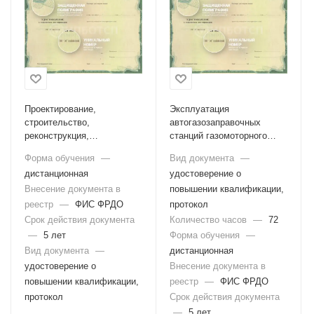
Проектирование,
Эксплуатация
строительство,
автогазозаправочных
реконструкция,
станций газомоторного
техническое
топлива (Б.7.6)
Форма обучения
—
Вид документа
—
перевооружение и
дистанционная
удостоверение о
капитальный ремонт сетей
газораспределения и
Внесение документа в
повышении квалификации,
газопотребления (Б.7.5)
реестр
—
ФИС ФРДО
протокол
Срок действия документа
Количество часов
—
72
—
5 лет
Форма обучения
—
Вид документа
—
дистанционная
удостоверение о
Внесение документа в
повышении квалификации,
реестр
—
ФИС ФРДО
протокол
Срок действия документа
—
5 лет