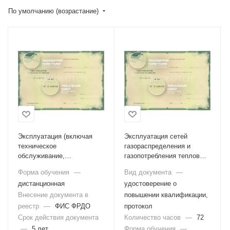
По умолчанию (возрастание)
Эксплуатация (включая
Эксплуатация сетей
техническое
газораспределения и
обслуживание,
газопотребления тепловых
техническое
электрических станций
Форма обучения
—
Вид документа
—
диагностирование,
(Б.7.2)
дистанционная
удостоверение о
текущий ремонт) сетей
газораспределения и
Внесение документа в
повышении квалификации,
газопотребления (Б.7.1)
реестр
—
ФИС ФРДО
протокол
Срок действия документа
Количество часов
—
72
—
5 лет
Форма обучения
—