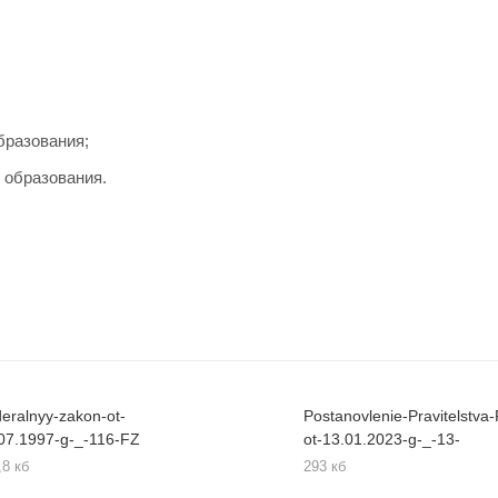
бразования;
 образования.
eralnyy-zakon-ot-
Postanovlenie-Pravitelstva
07.1997-g-_-116-FZ
ot-13.01.2023-g-_-13-
,8 кб
293 кб